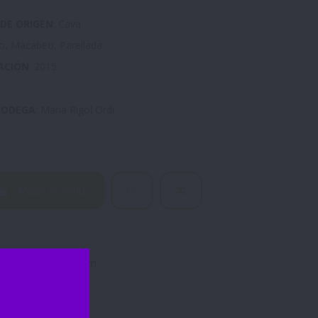
DE ORIGEN
: Cava
·lo, Macabeo, Parellada
ACIÓN
: 2015
BODEGA
: Maria Rigol Ordi
Añadir al carrito
o
Reserva
Magnum