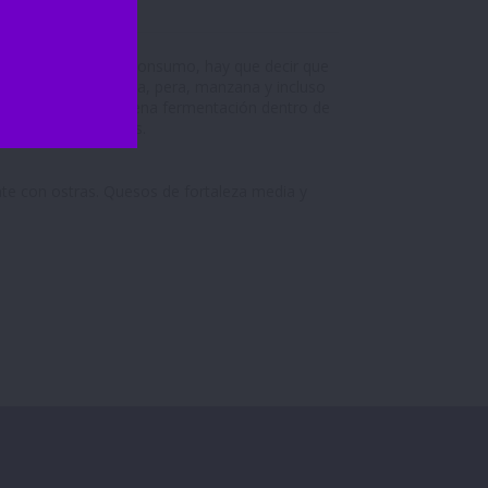
iqueta. A nivel de consumo, hay que decir que
romas a fruta blanca, pera, manzana y incluso
 (expresión de su buena fermentación dentro de
, entre desconocidos.
nte con ostras. Quesos de fortaleza media y