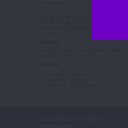
Descripción
Detalles de producto
Los mágnums Maria Rigol Ordi son bautizados co
una botella magnum (1,5L) siempre hace mucho 
nectarina, son la expresión en nariz de este m
cada botella) así como su paso de boca frutal y 
Maridaje
Un vino con un sinfín de posibilidades gastron
suaves.
Premios
Guía de Vins de Catalunya - 9,48 puntos
Guía Peñín - 93 puntos
The Champagne & Sparkling Wine World Cha
Suscríbete a nuestra
newsletter