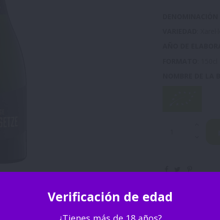
DENOMINACIÓN 
VARIEDAD
: Xarel
AÑO DE ELABOR
FORMATO
: 150cl
NOMBRE DE LA 
Ecológico
Vegan
Verificación de edad
¿Tienes más de 18 años?