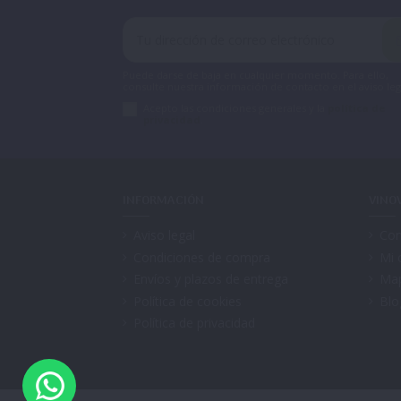
Puede darse de baja en cualquier momento. Para ello,
consulte nuestra información de contacto en el aviso leg
Acepto las condiciones generales y la
política de
privacidad
.
INFORMACIÓN
VINO
Aviso legal
Con
Condiciones de compra
Mi 
Envíos y plazos de entrega
Map
Política de cookies
Blo
Política de privacidad