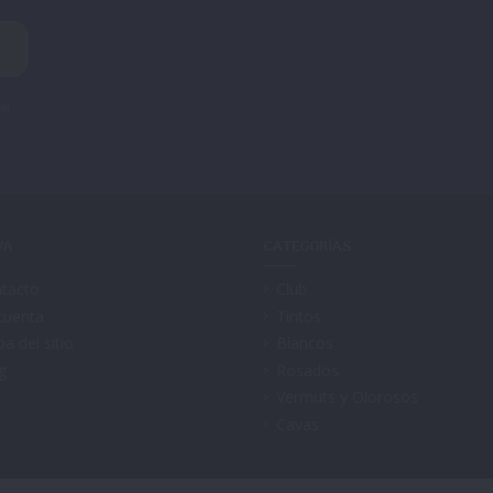
al.
VA
CATEGORÍAS
tacto
Club
cuenta
Tintos
a del sitio
Blancos
g
Rosados
Vermuts y Olorosos
Cavas