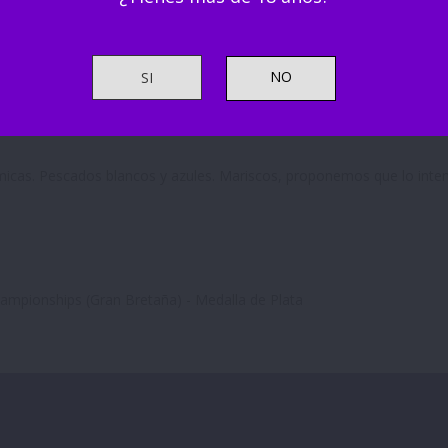
Adjuntos
Reseñas
(0)
n el nombre de la añada en letras como el que se puede ver en la et
SI
honor en una mesa y si es para celebrar algo, aún más. Delicados a
agnum. El Mediterráneo está presente en sus aromas. Su fina burbuja
delicado lo hacen ideal para compartir con amigos, familia y, incluso
ómicas. Pescados blancos y azules. Mariscos, proponemos que lo inte
mpionships (Gran Bretaña) - Medalla de Plata