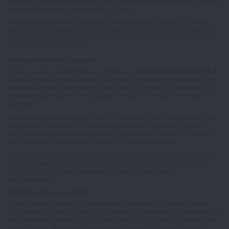
siguientes actividades también están prohibidas explícitamente: Venta de
bebidas alcohólicas a menores de 18 años.
Podemos actualizar las presentes condiciones de compra así como el
aviso legal en cualquier momento. Usted podrá consultar e imprimir la
versión actualizada de ambos textos pulsando los vínculos “
Condiciones
de Compra
” y “
Aviso Legal
”.
Obligaciones del usuario
Como usuario está obligado a comunicar a
HERMANOS PEÑALVER, S.A.
todos los datos necesarios para el acceso y utilización de los servicios
de este sitio web. Estos deberán ser veraces y actuales y consiente que
podemos hacer uso de ellos para ponernos en contacto con usted si es
necesario.
Es indispensable que facilite toda la información que catalogamos como
obligatoria, ya que, de no hacerlo no podremos cursar su pedido. No
seremos responsables en ningún caso de posibles retrasos o fallos en la
entrega como consecuencia del error u omisión de datos.
El usuario deberá hacer un uso adecuado de los servicios incluidos en el
sitio web, siempre de conformidad con el ordenamiento jurídico y no
llevará a cabo actividad alguna que dificulte o interfiera su
funcionamiento.
Medidas de seguridad
Estableceremos todos los mecanismos razonables a nuestro alcance
para garantizar que sus datos personales se conservan con seguridad en
todo momento. Sin embargo, usted acepta que ninguna transmisión de
datos a través de Internet puede garantizarse como segura frente a