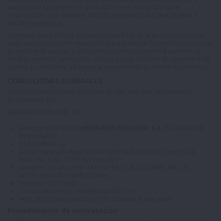
accesos por receptores no autorizados y no nos podrá hacer
responsables por cualquier fallo de seguridad salvo que se deba a
nuestra negligencia.
Asimismo usted deberá adoptar las medidas de seguridad necesarias,
tanto personales como materiales, para mantener la confidencialidad de
su nombre de usuario y contraseña y notificarnos inmediatamente la
pérdida, extravío, sustracción, robo o acceso ilegítimo de su nombre de
usuario y contraseña, así como su conocimiento por terceras personas.
CONDICIONES GENERALES
Todos los servicios que se ofertan en este sitio web son vendidos
directamente por:
HERMANOS PEÑALVER, S.A.
Denominación Social:
HERMANOS PEÑALVER, S.A.
(En adelante El
Responsable)
C.I.F.: A08944142
Datos registrales: Registro Mercantil de Barcelona, Tomo 6024,
Folio 165, Hoja 71035, Inscripción 1ª.
Domicilio Social: CARRETERA DE PRATS DE LLUÇANÈS, KM. 2.5 –
08207- SABADELL (BARCELONA)
Teléfono:
937168086
Correo electrónico:
info@vinovaclub.com
Web:
https://vinovaclub.com/
(En adelante El sitio web).
Procedimiento de contratación