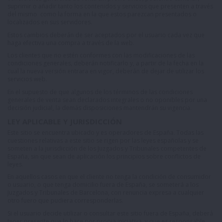
suprimir o añadir tanto los contenidos y servicios que presenten a través
del mismo como la forma en la que estos parezcan presentados o
localizados en sus servidores.
Estos cambios deberán de ser aceptados por el usuario cada vez que
haga efectiva una compra a través de la web.
Los clientes que no estén conformes con las modificaciones de las
condiciones generales, deberán notificarlo y, a partir de la fecha en la
cual la nueva versión entrara en vigor, deberán de dejar de utilizar los
servicios web.
En el supuesto de que algunos de los términos de las condiciones
generales de venta sean declarados integrales o no oponibles por una
decisión judicial, la demás disposiciones mantendrán su vigencia.
LEY APLICABLE Y JURISDICCIÓN
Este sitio se encuentra ubicado y es operadores de España. Todas las
cuestiones relativas a este sitio se rigen por las leyes españolas y se
someten a la jurisdicción de los Juzgados y Tribunales competentes de
España, sin que sean de aplicación los principios sobre conflictos de
leyes.
En aquellos casos en que el cliente no tenga la condición de consumidor
o usuario, o que tenga domicilio fuera de España, se someterá a los
Juzgados y Tribunales de Barcelona, con renuncia expresa a cualquier
otro fuero que pudiera corresponderlas.
Si el usuario decide utilizar o consultar este sitio fuera de España, deberá
tener presente que lo hace por propia iniciativa, y que es responsable