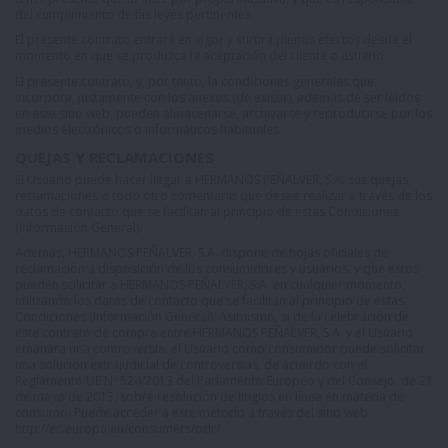
del cumplimiento de las leyes pertinentes.
El presente contrato entrará en vigor y surtirá plenos efectos desde el
momento en que se produzca la aceptación del cliente o usuario.
El presente contrato, y, por tanto, la condiciones generales que
incorpora, justamente con los anexos (de existir), además de ser leídos
en este sitio web, pueden almacenarse, archivarse y reproducirse por los
medios electrónicos o informáticos habituales.
QUEJAS Y RECLAMACIONES
El Usuario puede hacer llegar a HERMANOS PEÑALVER, S.A. sus quejas,
reclamaciones o todo otro comentario que desee realizar a través de los
datos de contacto que se facilitan al principio de estas Condiciones
(Información General).
Además, HERMANOS PEÑALVER, S.A. dispone de hojas oficiales de
reclamación a disposición de los consumidores y usuarios, y que estos
pueden solicitar a HERMANOS PEÑALVER, S.A. en cualquier momento,
utilizando los datos de contacto que se facilitan al principio de estas
Condiciones (Información General). Asimismo, si de la celebración de
este contrato de compra entre HERMANOS PEÑALVER, S.A. y el Usuario
emanara una controversia, el Usuario como consumidor puede solicitar
una solución extrajudicial de controversias, de acuerdo con el
Reglamento UE Nº 524/2013 del Parlamento Europeo y del Consejo, de 21
de mayo de 2013, sobre resolución de litigios en línea en materia de
consumo. Puede acceder a este método a través del sitio web:
http://ec.europa.eu/consumers/odr/
.