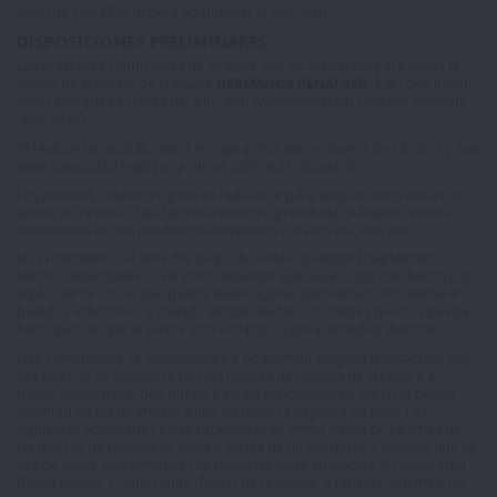
acuerdo con ellas deberá abandonar el sitio web.
DISPOSICIONES PRELIMINARES
Las presentes condiciones de compra son de aplicación para todas la
ventas de artículos de la marca
HERMANOS PEÑALVER, S.A.
, que hayan
sido realizadas a través del sitio web
www.vinovaclub.com
(en adelante
“sitio web”).
Al realizar un pedido, usted nos garantiza que es mayor de 18 años y que
tiene capacidad legal para cursar contratos vinculantes.
Los pedidos solamente podrán realizarse para adquirir mercancías sin
ánimo de reventa. Está terminantemente prohibida cualquier reventa o
distribución de los productos adquiridos a través del sitio web.
Nos reservamos el derecho de poder anular pedidos fraudulentos,
falsos o especulativos así como aquellos que hayan sido solicitados por
algún cliente con el que pueda existir alguna diferencia/controversia en
pedidos anteriores, o cuándo existan dudas razonables que nos puedan
hacer pensar que el cliente está violando alguna actividad delictiva.
Este comerciante se compromete a no permitir ninguna transacción que
sea ilegal, o se considere por las marcas de tarjetas de crédito o el
banco adquiriente, que pueda o tenga el potencial de dañar la buena
voluntad de los mismos o influir de manera negativa en ellos. Las
siguientes actividades están prohibidas en virtud de los programas de
las marcas de tarjetas: la venta u oferta de un producto o servicio que no
sea de plena conformidad con todas las leyes aplicables al Comprador,
Banco Emisor, Comerciante, Titular de la tarjeta, o tarjetas. Además, las