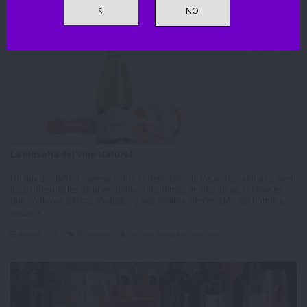
SI
La filosofía del Vino Natural
No hay un claro consenso sobre la definición de los vinos naturales, pero
los profesionales de la vendimia coincidimos en dos ideas: la clave es
que no hayan sulfitos añadidos y una mínima intervención del hombre.
leer más
enero 5, 2023
Novedades
Cofevins, bodega de Catalunya