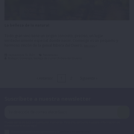
La belleza de lo natural
Todo gran vino tiene un origen concreto, preciso, un lugar
verdaderamente especial donde nacer. Comenge es un pequeño y
hermoso rincón de la genial Ribera del Duero.
leer más
septiembre 15, 2021
Novedades
Bodegas Comenge, bodega de Curiel (Ribera del Duero)
Anterior
1
2
Siguiente
Suscríbete a nuestra newsletter
Puede darse de baja en cualquier momento. Para ello, consulte nuestra información de
contacto en el aviso legal.
Acepto las condiciones generales y la
política de privacidad
.