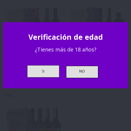
Verificación de edad
¿Tienes más de 18 años?
SI
Club
Club
Pack Ribera del Duero
Pack Vermut ecológico
61,55 €
35,40 €
Pack